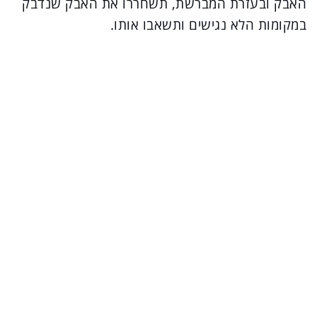
האבק ובעזרת המברשת, תשחררו את האבק שנדבק
במקומות הלא נגישים ותשאבו אותו.