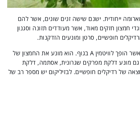
וארומה ייחודית. ישנם שישה זנים שונים, אשר להם
גדי חמצון חזקים מאוד, אשר מעודדים תזונה וסגנון
רדיקלים חופשיים, סרטן ומונעים הזדקנות.
הבטא-קרוטן הוא אחד מנוגדי החמצון האלו, אשר הופך לוויטמין A בגוף. הוא מונע את החמצון של
א גם מונע דלקת מפרקים שגרונית, אסתמה, דלקת
צאה של רדיקלים חופשיים. לבזיליקום יש מספר רב של