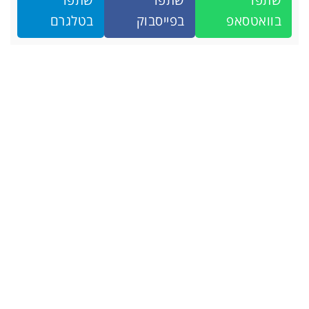
שתפו
שתפו
שתפו
בוואטסאפ
בפייסבוק
בטלגרם