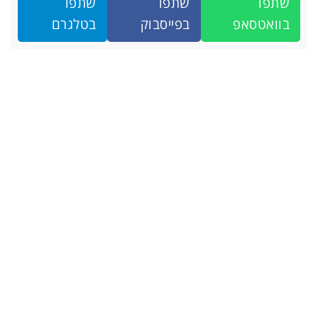
שתפו
שתפו
שתפו
בוואטסאפ
בפייסבוק
בטלגרם