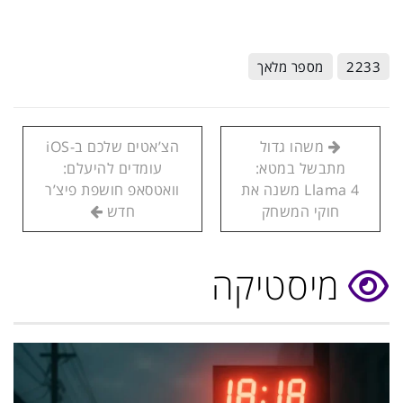
2233
מספר מלאך
משהו גדול
הצ’אטים שלכם ב-iOS
מתבשל במטא:
עומדים להיעלם:
Llama 4 משנה את
וואטסאפ חושפת פיצ’ר
חוקי המשחק
חדש
מיסטיקה