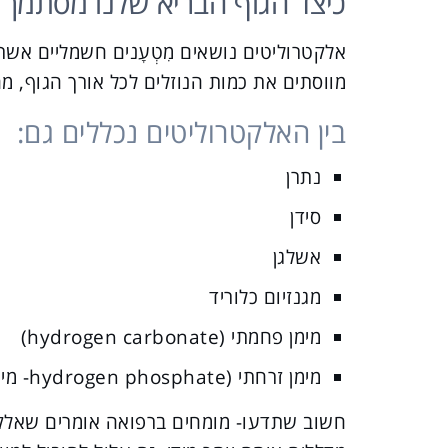
כיצד הגוף הבריא שלנו מסתמך 
אלקטרוליטים נושאים מִטְעָנים חשמליים אשר
מווסתים את כמות הנוזלים לכל אורך הגוף,
בין האלקטרוליטים נכללים גם:
נתרן
סידן
אשלגן
מגנזיום כלוריד
מימן פחמתי (hydrogen carbonate)
מימן זרחתי (hydrogen phosphate- מינרל)
חשוב שתדעו- מומחים ברפואה אומרים שאלקטר