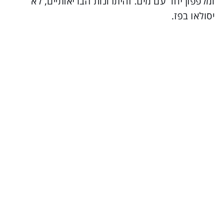
ומלפפון יחד עם מים. והיתרונות הבריאותיים, לא
יסולאו בפז.