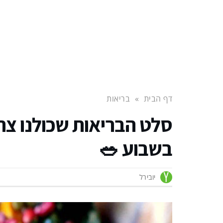
דף הבית
»
בריאות
סלט הבריאות שכולנו צר
בשבוע 🥗
יובירל