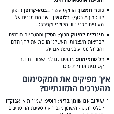
ו
מניעת אוסטאופורוזיס
.
נוגדי חמצון:
הרוקט עשיר ב
בטא-קרוטן
(הפוך
לוויטמין A בגוף) וב
לוטאין
- שניהם מגנים על
העיניים מפני ניוון מקולרי וקטרקט.
מינרלים לחיזוק הגוף:
הסידן והמגנזיום תורמים
לבריאות העצמות, האשלגן מווסת את לחץ הדם,
והברזל מסייע במניעת אנמיה.
דל פחמימות:
מתאים גם למי שצורך תזונה
קטוגנית או דלת סוכר.
איך מפיקים את המקסימום
מהערכים התזונתיים?
שילוב עם שומן בריא:
הוסיפו שמן זית או אבוקדו
לסלט רוקט - השומן מגביר את ספיגת הוויטמינים