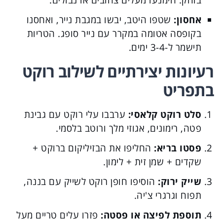
בוהק. הימנעו מעלים צהובים או נבולים.
אחסון:
שטפו היטב, יבשו במגבת נייר, ואחסנו
בקופסה אטומה במקרר עם נייר סופג. הטריות
תישמר ל-3-4 ימים.
רעיונות יצירתיים לשילוב רוקט
בתפריט
סלט רוקט קלאסי:
ערבבו עלי רוקט עם גבינת
פטה, רימונים, אגוזי מלך ורוטב בלסמי.
פסטו בריא:
החליפו את הבזיליקום ברוקט +
שקדים + שמן זית + לימון.
שייק ירוק:
הוסיפו חופן רוקט לשייק עם בננה,
תפוח וגרגרי צ'יה.
תוספת לפיצה או פסטה:
פזרו עלים טריים מעל