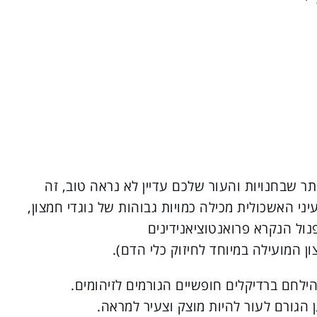
תר שבחנויות והעור שלכם עדיין לא נראה טוב, זה
דמנות ל-GSE! תמצית גרעיני האשכולית מכילה כמויות גבוהות של נוגדי חמצון,
יפנול הנקרא פרואנטוציאנידינים
החמצון של ה-GSE, עוזרת להילחם ברדיקלים חופשיים הגורמים לזיהומים.
ן הגורם לעור להיות מוצק וצעיר למראה.