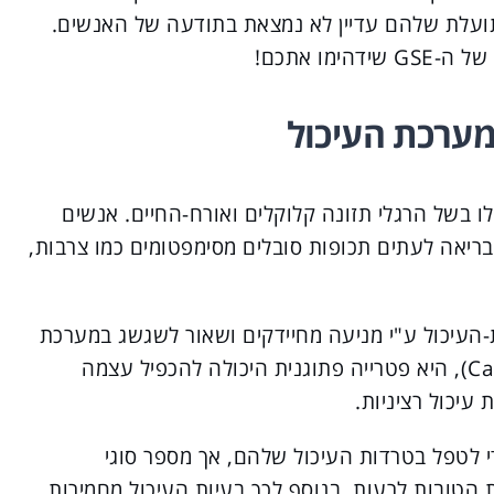
ם בסגולות המדהימות של ה-GSE, התועלת שלהם עדיין לא נמצאת בתודעה של האנשים.
ערכת העיכול
ו בשל הרגלי תזונה קלוקלים ואורח-החיים. אנשים
 בריאה לעתים תכופות סובלים מסימפטומים כמו צרבות,
כת-העיכול ע"י מניעה מחיידקים ושאור לשגשג במערכת
העיכול. קנדידה אלביקנס (Candida albicans), היא פטרייה פתוגנית היכולה להכפיל עצמה
עיכול רציניות.
 לטפל בטרדות העיכול שלהם, אך מספר סוגי
ות הטובות לרעות, בנוסף לכך בעיות העיכול מחמירות