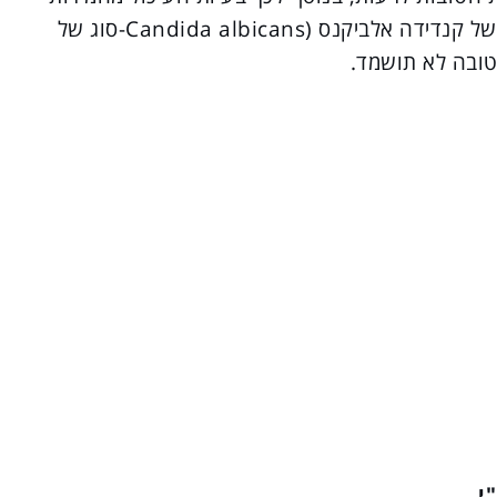
עוד יותר. ה-GSE עוזרת למנוע את הפעילות של קנדידה אלביקנס (Candida albicans-סוג של
טובה לא תושמד.
י