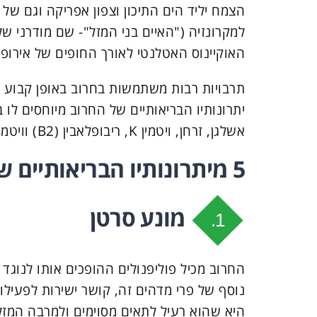
הצמח יליד הים התיכון וצפון אפריקה וגם של
למקרונזיה ("האיים בני המזל"- שם מודרני ש
האוקיינוס האטלנטי לאורך החופים של אירופה
תרבויות רבות משתמשות בחרוב באופן קבוע כ
יתרונותיו הבריאותיים של החרוב מיוחסים לו ב
אשלגן, זרחן, ויטמין K, ריבופלאבין (B2) וויטמין E.
5 מיתרונותיו הבריאותיים של החרוב
מונע סרטן
1.
החרוב מכיל פוליפנולים ההופכים אותו לנוגד 
נוסף של פרי מדהים זה, קושר ישירות לפעיל
היא שהוא רעיל לתאים מסוימים ולמרבה המזל