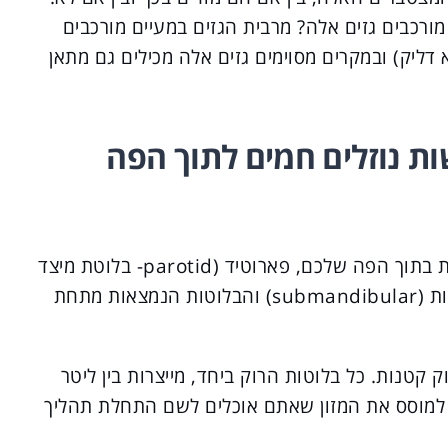
כבים גזים אלה? מרבית הגזים במעיים מורכבים
 דליק) ובמקרים מסוימים גזים אלה מכילים גם מתאן
ת נוזלים חמים לתוך הפה
ישנם שלושה זוגות של של בלוטות רוק גדולות בתוך הפה שלכם, פארוטיד (parotid- בלוטת מיצד
האוזן- בלוטת רוק מרכזית), בלוטות תת ליסתיות (submandibular) והבלוטות הנמצאות מתחת
 קטנות. כל בלוטות הרוק ביחד, מייצרות בין ליטר
י למוסס את המזון שאתם אוכלים לשם התחלת תהליך