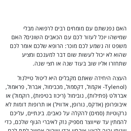
האם נפגשתם עם מומחים רבים לרפואה מבלי
שמישהו יוכל לעזור לכם עם הכאבים השונים? האם
משפט זה נשמע לכם מוכר: הרופא שלכם אומר לכם
שהוא לא יכול לעשות שום דבר למענכם ומציע
שתחזרו אליו שוב בעוד שנה או חצי שנה.
העצה היחידה שאתם מקבלים היא ליטול טיילנול
(Tylenol- אקמול, דקסמול, מכבימול, אברול, פראמול,
אברולט {פתילות}, נובימול {ריכוז בטיפות}, רוקמול) או
איבופרופן (אדקס, נורופן, אדוויל) או תרופות דומות לא
נרקוטיות (סמים) להקלה על כאבים. בינתיים, עליכם
להמתין עד שייווצר מספיק נזק לאיברי הגוף שלכם, כדי
שניתן יהיה לבצע איבחון וכדי שיהיה אפשר לתת לכם